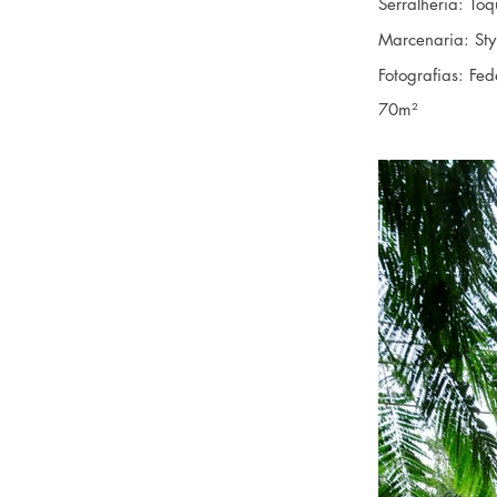
Serralheria: Toq
Marcenaria: Styl
Fotografias: Fed
70m²