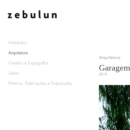
Mobiliário
Arquitetura
Arquitetura
Cenário e Expografia
Garagem
Sobre
2019
Prêmios, Publicações e Exposições