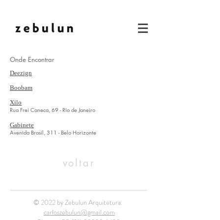
Onde Encontrar
Deezign
Boobam
Xilo
Rua Frei Caneca, 69 - Rio de Janeiro
Gabinete
Avenida Brasil, 311 - Belo Horizonte
voltar
© 2022 by Zebulun Arquitetura.
carloszebulun@gmail.com